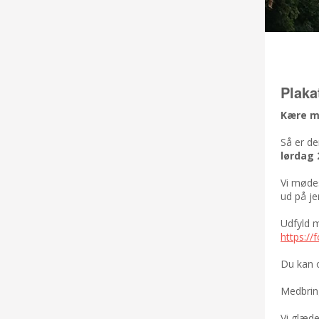
Plaka
Kære 
Så er de
lørdag 
Vi mød
ud på jer
Udfyld 
https:/
Du kan o
Medbring
Vi glæde