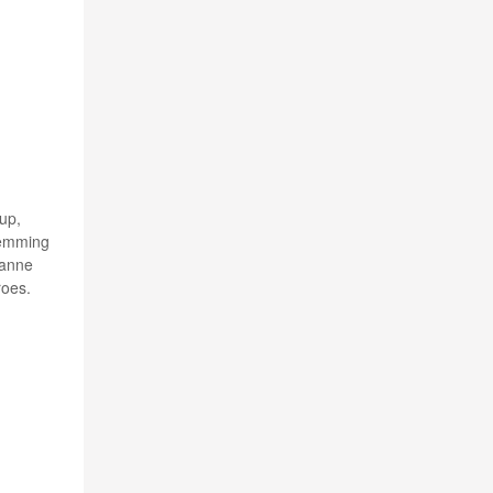
up,
lemming
Sanne
roes.