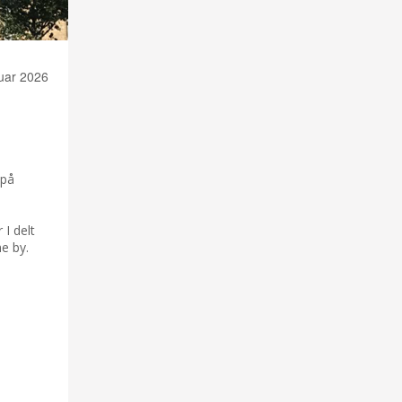
ruar 2026
 på
 I delt
ne by.