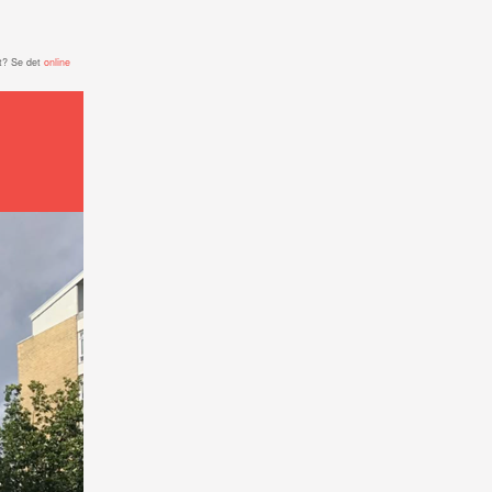
t? Se det
online