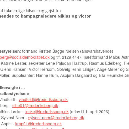
f taknemlige hilsner og gejst fra
hendes to kampagneledere Niklas og Victor
AKT
estyrelsen
: formand Kirsten Bagge Nielsen (ansvarshavende)
sberg@socialdemokratiet.dk
og tlf. 2129 4447, næstformand Malou Astr
 Katrine Lester, sekretær Lene Paludan Hastrup, Rasmus Edelberg, F
Glenn Hansen, Victor Hersom, Solveig Rønn-Liniger, Aage Møller og 
Møller. Suppleanter: Hanne Illum, Asbjørn Dalgaard og Ella Heunicke G
kevalgte i ...
lbestyrelsen:
Vindfeldt -
vindfeldt@frederiksberg.dk
tberg -
sihe01@frederiksberg.dk
thies Løcke -
locke@frederiksberg.dk
(orlov til 1. april 2026)
a Sylvest-Noer -
sylvest-noer@frederiksberg.dk
r Appel -
krap01@frederiksberg.dk