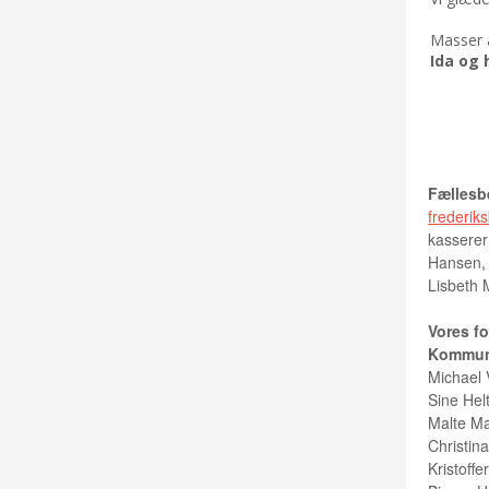
Masser a
Ida og 
KONT
Fællesb
frederik
kasserer
Hansen, 
Lisbeth 
Vores fol
Kommuna
Michael 
Sine Hel
Malte Ma
Christin
Kristoffe